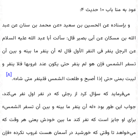
عود به منا باب ۱۰ حدیث ۴:
و بإسناده عن الحسین بن سعید
«عن محمد بن سنان عن عبد
الله بن مسکان عن أبی بصیر قال: سألت أبا عبد الله علیه السلام
عن الرجل ینفر فی النفر الأول قال له أن ینفر ما بینه و بین أن
تسفر الشمس‌ فإن‌ هو لم‌ ینفر حتى یکون عند غروبها فلا ینفر و
[۸]
لیبت بمنى حتى إذا أصبح و طلعت الشمس فلینفر متى شاء».
می‌فرماید که سؤال کرد از رجلی که در نفر اول نفر می‌کند،
جواب این طور بود
«له أن ینفر ما بینه و بین أن تسفر الشمس»
برای او جایز است که نفر کند ما بین خودش یعنی هر وقت که
می‌خواهد تا وقتی که خورشید در آسمان هست غروب نکرده
«فإن‌