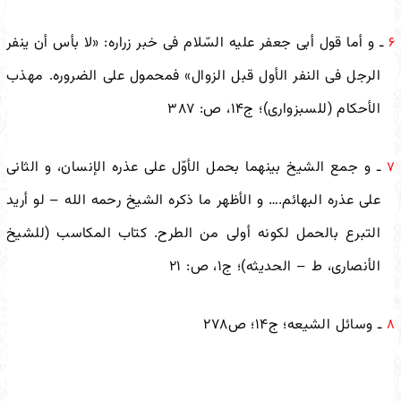
ـ و أما قول أبی جعفر علیه السّلام فی خبر زراره: «لا بأس أن ینفر
۶
الرجل فی النفر الأول قبل الزوال» فمحمول على الضروره. مهذب
الأحکام (للسبزواری)؛ ج‌۱۴، ص: ۳۸۷
ـ و جمع الشیخ بینهما بحمل الأوّل على عذره الإنسان، و الثانی
۷
على عذره البهائم.… و الأظهر ما ذکره الشیخ رحمه الله – لو أرید
التبرع بالحمل لکونه أولى من الطرح. کتاب المکاسب (للشیخ
الأنصاری، ط – الحدیثه)؛ ج‌۱، ص: ۲۱
ـ وسائل الشیعه؛ ج‌۱۴؛ ص۲۷۸
۸