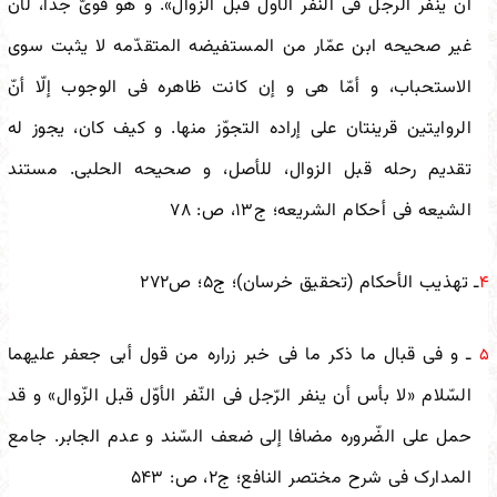
أن ینفر الرجل فی النفر الأول قبل الزوال». و هو قویّ جدا، لأنّ
غیر صحیحه ابن عمّار من المستفیضه المتقدّمه لا یثبت سوى
الاستحباب، و أمّا هی و إن کانت ظاهره فی الوجوب إلّا أنّ
الروایتین قرینتان على إراده التجوّز منها. و کیف کان، یجوز له
تقدیم رحله قبل الزوال، للأصل، و صحیحه الحلبی. مستند
الشیعه فی أحکام الشریعه؛ ج‌۱۳، ص: ۷۸
ـ تهذیب الأحکام (تحقیق خرسان)؛ ج‌۵؛ ص۲۷۲
۴
ـ و فی قبال ما ذکر ما فی خبر زراره من قول أبی جعفر علیهما
۵
السّلام «لا بأس أن ینفر الرّجل فی النّفر الأوّل قبل الزّوال» و قد
حمل على الضّروره مضافا إلى ضعف السّند و عدم الجابر. جامع
المدارک فی شرح مختصر النافع؛ ج‌۲، ص: ۵۴۳