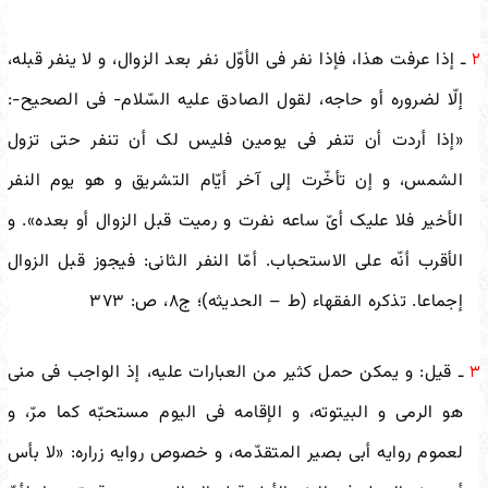
ـ إذا عرفت هذا، فإذا نفر فی الأوّل نفر بعد الزوال، و لا ینفر قبله،
۲
إلّا لضروره أو حاجه، لقول الصادق علیه السّلام- فی الصحیح-:
«إذا أردت أن تنفر فی یومین فلیس لک أن تنفر حتى تزول
الشمس، و إن تأخّرت إلى آخر أیّام التشریق و هو یوم النفر
الأخیر فلا علیک أیّ ساعه نفرت و رمیت قبل الزوال أو بعده». و
الأقرب أنّه على الاستحباب. أمّا النفر الثانی: فیجوز قبل الزوال
إجماعا. تذکره الفقهاء (ط – الحدیثه)؛ ج‌۸، ص: ۳۷۳
ـ قیل: و یمکن حمل کثیر من العبارات علیه، إذ الواجب فی منى
۳
هو الرمی و البیتوته، و الإقامه فی الیوم مستحبّه کما مرّ، و
لعموم روایه أبی بصیر المتقدّمه، و خصوص روایه زراره: «لا بأس