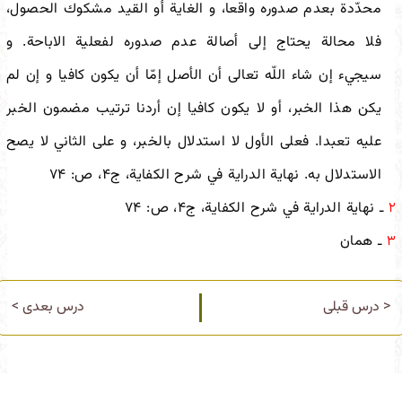
محدّدة بعدم صدوره واقعا، و الغاية أو القيد مشكوك الحصول،
فلا محالة يحتاج إلى أصالة عدم صدوره لفعلية الاباحة. و
سيجي‏ء إن شاء اللّه تعالى أن الأصل إمّا أن يكون كافيا و إن لم
يكن هذا الخبر، أو لا يكون كافيا إن أردنا ترتيب مضمون الخبر
عليه تعبدا. فعلى الأول لا استدلال بالخبر، و على الثاني لا يصح
الاستدلال به. نهاية الدراية في شرح الكفاية، ج‏۴، ص: ۷۴
ـ نهاية الدراية في شرح الكفاية، ج‏۴، ص: ۷۴
۲
ـ همان
۳
< درس قبلی
درس بعدی >