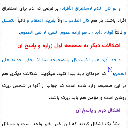
و لو کان اللام لاستغراق الأفراد
؛ بر فرضی که لام برای استغراق
افراد باشد، باز هم
کان
الظاهر
ـ
اولاً
بقرینه المقام و
ثانیاً
التعلیل
و
ثالثاً
قوله: «أبدا» ـ هو
إراده عموم النفی، لا نفی العموم
.
اشکالات دیگر به صحیحه اول زراره و پاسخ آن
و قد أورد على الاستدلال بالصحیحه بما لا یخفى جوابه على
[۲]
الفطن
؛
که خودتان باید پیدا کنید. می
گویند اشکالات دیگری هم
بر این صحیحه وارد شده است که جواب از آنها بر شخص زیرک
روشن است و مؤمن هم باید زیرک باشد.
اشکال دوم و پاسخ آن
مثلاً یک اشکال کردند که این خبر، خبر واحد است و مسائل