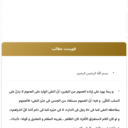
فهرست مطالب
بسم الله الرحمن الرحیم
و ربما یورد على إراده العموم من الیقین: أنّ النفی الوارد على العموم لا یدلّ على
السلب الکلّی. و فیه: أنّ العموم مستفاد من الجنس فی حیّز النفی؛ فالعموم
بملاحظه النفی کما فی «لا رجل فی الدار»، لا فی حیّزه کما فی «لم آخذ کلّ الدراهم»،
و لو کان اللام لاستغراق الأفراد کان الظاهر ـ بقرینه المقام و التعلیل و قوله: «أبدا» ـ