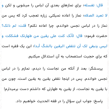
قال: تغسله
؛ برای نمازهای بعدی آن لباس را می
شویی و لکن
و
لا تعید الصلاه
؛ نماز را اعاده نمی
کنی. زراره تعجب کرد که پس من
نماز را در لباس نجس خواندم، چرا اعاده نکنم؟
قلت: لم ذلک؟
حضرت فرمود:
قال: لأنّک کنت على یقین من طهارتک فشککت و
لیس ینبغی لک أن تنقض الیقین بالشکّ أبدا
؛ این یک فقره است
که برای حجیت استصحاب به آن استدلال می
کنیم.
پرسشگر: بعد از آنکه من نجاست را دیدم، نمازم را در لباس
نجس خواندم. پس در اینجا نقض یقین به یقین است، چون من
با یقین به نجاست، از یقینِ به طهارتی که داشتم دست برمی
دارم!
پاسخ: جواب این سؤال را در فقه الحدیث خواهیم داد.