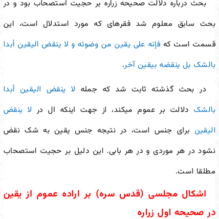
بحث درباره دلالت صحیحه زراره بر حجیت استصحاب بود و در
بحث سابق معلوم شد فقره
ای که مورد استدلال است، این
قسمت است که
فإنه علی یقین من وضوئه و لا ینقض الیقین أبدا
بالشک بل ینقضه بیقین آخر
.
در بحث گذشته ثابت شد که جمله
لا ینقض الیقین أبدا
بالشک
دلالت بر عموم می
کند، از جهت اینکه ال در
لا ینقض
الیقین
برای جنس است، در نتیجه جنس یقین به شک نقض
نشود در هر موردی و در هر بابی. این دلیل بر حجیت استصحاب
مطلقا است.
اشکال مجلسی (قدس سره) بر اراده عموم از یقین
در صحیحه اول زراره