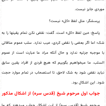
موردی جایز نیست.
پرسشگر: مثل لفظ «کل» نیست؟
پاسخ: عین لفظ «کل» است. گفت: نقض نکن تمام یقین
ها را به
شک؛ اما اگر بعضی را نقض کردی، عیب ندارد. سلب عموم منافاتی
با موجبه جزئیه ندارد و حال آنکه مراد ما عبارت است از عموم
السلب. ما می
خواهیم بگوییم که هیچ فردی از افراد یقین سابق
نباید نقض شود به شک لاحق، تا استصحاب در تمام موارد حجت
شود. این اشکال بود.
جواب اول مرحوم شیخ (قدس سره) از اشکال مذکور
مرحوم شیخ (قدس سره) از این اشکال جواب می
دهند که ما