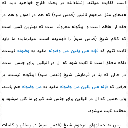
است کفایت می
کند. إن
شاءالله در بحث خارج خواهید دید که
عده
ای مثل مرحوم نائینی (قدس سره) که هم در اصول و هم در
فقه از اعاظم است و این
گونه معروف است که بهترین کسی است
که کلام شیخ (قدس سره) را فهمیده است، می
فرماید: ما باید
ثابت کنیم که
فإنه علی یقین من وضوئه
مقید به
وضوئه
نیست،
بلکه مطلق است تا ثابت شود که ال در الیقین برای جنس است.
در حالی که بنا بر فرمایش شیخ (قدس سره) این
گونه نیست، بر
فرضی که
فإنه علی یقین من وضوئه
مقید به
من وضوئه
هم باشد،
ولی همین که ال در الیقین برای جنس شد کبرای ما کلی می
شود و
مطلب ثابت می
شود.
پس به جمله
های مرحوم شیخ (قدس سره) در رسائل و کلمات