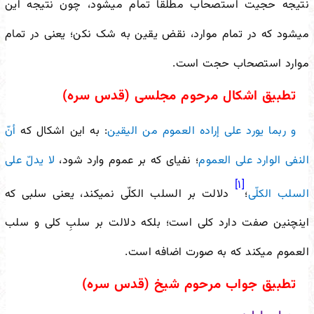
نتیجه حجیت استصحاب مطلقا تمام می
شود، چون نتیجه این
می
شود که در تمام موارد، نقض یقین به شک نکن؛ یعنی در تمام
موارد استصحاب حجت است.
تطبیق اشکال مرحوم مجلسی (قدس سره)
و ربما یورد على إراده العموم من الیقین
: به این اشکال که
أنّ
النفی الوارد على العموم
؛ نفی
ای که بر عموم وارد شود،
لا یدلّ على
[۱]
السلب الکلّی
؛
دلالت بر السلب الکلّی نمی
کند، یعنی سلبی که
این
چنین صفت دارد کلی است؛ بلکه دلالت بر سلبِ کلی و سلب
العموم می
کند که به صورت اضافه است.
تطبیق جواب مرحوم شیخ (قدس سره)