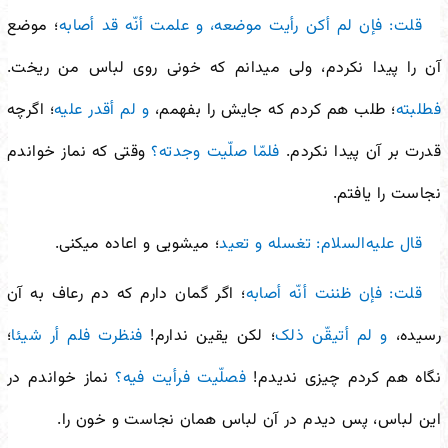
قلت: فإن لم أکن رأیت موضعه، و علمت أنّه قد أصابه
؛ موضع
آن را پیدا نکردم، ولی می
دانم که خونی روی لباس من ریخت.
فطلبته
؛ طلب هم کردم که جایش را بفهمم،
و لم أقدر علیه
؛ اگرچه
قدرت بر آن پیدا نکردم.
فلمّا صلّیت وجدته؟
وقتی که نماز خواندم
نجاست را یافتم.
قال علیه‌السلام: تغسله و تعید
؛ می
شویی و اعاده می
کنی.
قلت: فإن ظننت أنّه أصابه
؛ اگر گمان دارم که دم رعاف به آن
رسیده،
و لم أتیقّن ذلک
؛ لکن یقین ندارم!
فنظرت فلم أر شیئا
؛
نگاه هم کردم چیزی ندیدم!
فصلّیت فرأیت فیه؟
نماز خواندم در
این لباس، پس دیدم در آن لباس همان نجاست و خون را.