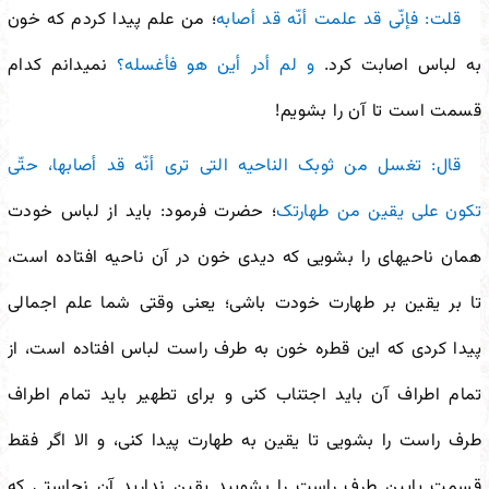
قلت: فإنّی قد علمت أنّه قد أصابه
؛ من علم پیدا کردم که خون
به لباس اصابت کرد.
و لم أدر أین هو فأغسله؟
نمی
دانم کدام
قسمت است تا آن را بشویم!
قال: تغسل من ثوبک الناحیه التی ترى أنّه قد أصابها، حتّى
تکون على یقین من طهارتک
؛ حضرت فرمود: باید از لباس خودت
همان ناحیه
ای را بشویی که دیدی خون در آن ناحیه افتاده است،
تا بر یقین بر طهارت خودت باشی؛ یعنی وقتی شما علم اجمالی
پیدا کردی که این قطره خون به طرف راست لباس افتاده است، از
تمام اطراف آن باید اجتناب کنی و برای تطهیر باید تمام اطراف
طرف راست را بشویی تا یقین به طهارت پیدا کنی، و الا اگر فقط
قسمت پایین طرف راست را بشویید یقین ندارید آن نجاستی که