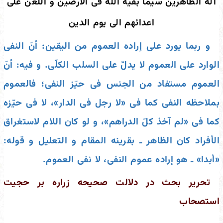
آله الطاهرین سیما بقیه الله فی الارضین و اللعن علی
اعدائهم الی یوم الدین
و ربما یورد على إراده العموم من الیقین: أنّ النفی
الوارد على العموم لا یدلّ على السلب الکلّی. و فیه: أنّ
العموم مستفاد من الجنس فی حیّز النفی؛ فالعموم
بملاحظه النفی کما فی «لا رجل فی الدار»، لا فی حیّزه
کما فی «لم آخذ کلّ الدراهم»، و لو کان اللام لاستغراق
الأفراد کان
الظاهر
ـ بقرینه المقام و التعلیل و قوله:
«أبدا» ـ هو
إراده عموم النفی، لا نفی العموم.
تحریر بحث در دلالت صحیحه زراره بر حجیت
استصحاب