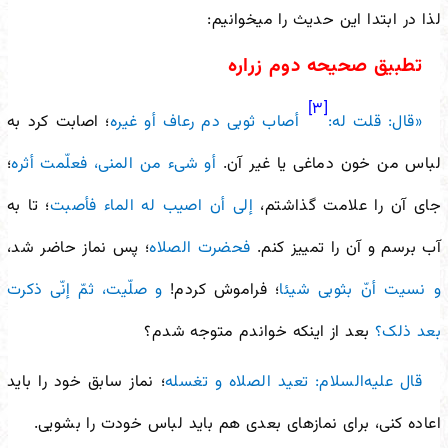
لذا در ابتدا این حدیث را می
خوانیم:
تطبیق صحیحه دوم زراره
[۳]
«قال: قلت له:
أصاب ثوبی دم رعاف أو غیره
؛ اصابت کرد به
لباس من خون دماغی یا غیر آن.
أو شیء من المنی، فعلّمت أثره
؛
جای آن را علامت گذاشتم،
إلى أن اصیب له الماء فأصبت
؛ تا به
آب برسم و آن را تمییز کنم.
فحضرت الصلاه
؛ پس نماز حاضر شد،
و نسیت أنّ بثوبی شیئا
؛ فراموش کردم!
و صلّیت، ثمّ إنّی ذکرت
بعد ذلک؟
بعد از اینکه خواندم متوجه شدم؟
قال علیه‌السلام: تعید الصلاه و تغسله
؛ نماز سابق خود را باید
اعاده کنی، برای نمازهای بعدی هم باید لباس خودت را بشویی.