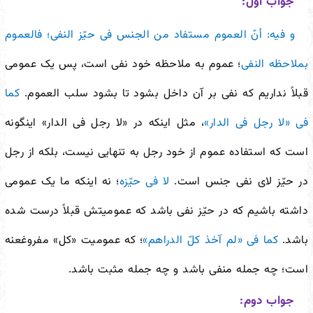
جواب اول:
و فیه: أنّ العموم مستفاد من الجنس فی حیّز النفی؛ فالعموم
بملاحظه النفی
؛ عموم به ملاحظه خود نفی است، پس یک عمومی
قبلاً نداریم که نفی بر آن داخل بشود تا بشود سلب العموم.
کما
فی «لا رجل فی الدار»
، مثل اینکه در «لا رجل فی الدار» این
گونه
است که استفاده عموم از خود رجل به تنهایی نیست، بلکه از رجل
در حیّز لای نفی جنس است.
لا فی حیّزه
؛ نه اینکه ما یک عمومی
داشته باشیم که در حیّز نفی باشد که عمومیتش قبلاً درست شده
باشد.
کما فی «لم آخذ کلّ الدراهم»
؛ که عمومیت «کل» مفروغ
عنه
است؛ چه جمله منفی باشد و چه جمله مثبت باشد.
جواب دوم: