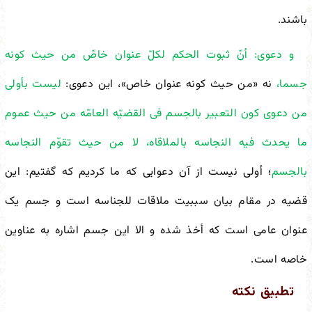
باشند.
و دعوى: أنّ ثبوت الحکم لکلّ عنوان خاصّ من حیث کونه
جسما،
نه «من حیث کونه عنوان خاص»، این دعوی:
لیست بأولى
من دعوى کون التعبیر بالجسم فی القضیّه العامّه من حیث عموم
ما یحدث فیه النجاسه بالملاقاه، لا من حیث تقوّم النجاسه
بالجسم
؛ أولی نیست از آن دعوایی که ما کردیم که گفتیم: این
قضیه در مقام بیان سببیت ملاقات للجناسه است و جسم یک
عنوان عامی است که أخذ شده و الا این جسم اشاره به عناوین
خاصه است.
تطبیق نکته