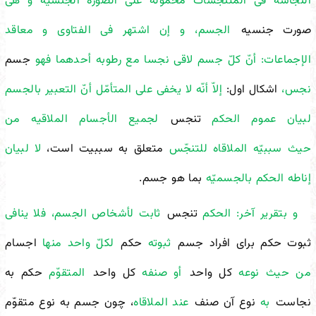
النجاسه فی المتنجّسات محموله على الصوره الجنسیّه و هی
صورت جنسیه
الجسم، و إن اشتهر فی الفتاوى و معاقد
الإجماعات: أنّ کلّ جسم لاقى نجسا مع رطوبه أحدهما فهو
جسم
نجس،
اشکال اول:
إلاّ أنّه لا یخفى على المتأمّل أنّ التعبیر بالجسم
لبیان عموم الحکم
تنجس
لجمیع الأجسام الملاقیه من
حیث سببیّه الملاقاه للتنجّس
متعلق به سببیت است،
لا لبیان
إناطه الحکم بالجسمیّه
بما هو جسم.
و بتقریر آخر: الحکم
تنجس
ثابت لأشخاص الجسم، فلا ینافی
ثبوت حکم برای افراد جسم
ثبوته
حکم
لکلّ واحد منها
اجسام
من حیث نوعه
کل واحد
أو صنفه
کل واحد
المتقوّم
حکم به
نجاست
به
نوع آن صنف
عند الملاقاه
، چون جسم به نوع متقوّم