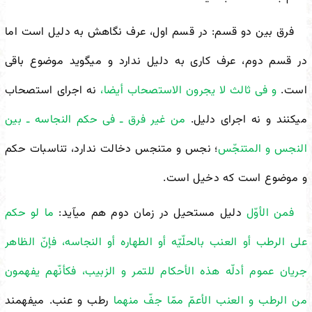
فرق بین دو قسم: در قسم اول، عرف نگاهش به دلیل است اما
در قسم دوم، عرف کاری به دلیل ندارد و می
گوید موضوع باقی
است.
و فی ثالث لا یجرون الاستصحاب أیضا،
نه اجرای استصحاب
می
کنند و نه اجرای دلیل.
من غیر فرق ـ فی حکم النجاسه ـ بین
النجس و المتنجّس
؛ نجس و متنجس دخالت ندارد، تناسبات حکم
و موضوع است که دخیل است.
فمن الأوّل
دلیل مستحیل در زمان دوم هم می
آید:
ما لو حکم
على الرطب أو العنب بالحلّیّه أو الطهاره أو النجاسه، فإنّ الظاهر
جریان عموم أدلّه هذه الأحکام للتمر و الزبیب، فکأنّهم یفهمون
من الرطب و العنب الأعمّ ممّا جفّ منهما
رطب و عنب. می
فهمند