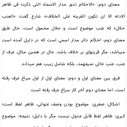
معنای دوم:
«الاحکام تدور مدار الاسماء التی ذکرت فی ظاهر
الادله الا ان تکون القرینه علی الخلاف»؛ شارع گفت: «العنب
حلال» که عنب موضوع است و حلال محمول است، حال طبق
معنای دوم، احکام دائر مدار اسمی است که در دلیل آمده است
می
باشد، مگر قرینه
ای بر خلاف باشد. حال در همین مثال، عرف از
عنب، عنب خالی نمی
فهمد، بلکه شامل زبیب هم می
داند.
فرق بین معنای اول و دوم: معنای اول از اول سراغ عرف رفته
است، اما معنای دوم آخر کار سراغ عرف رفته است.
اشکال: صغری:
موضوع بودن وصف عنوانی، ظاهر لفظ است؛
کبری:
ظاهر لفظ قابل عدول نیست مگر با دلیل؛ نتیجه:
موضوع