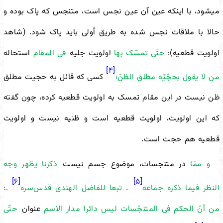
می
شود، با اینکه عین آن عین نجس است، متنجس که پاک بوده و
حالا با ملاقات نجس شده به طریق أولی باید پاک شود. (شاهد
اولویت قطعیه):
حتّى تمسّک بها
اولویت جلیه
فی المقام
استحاله
[۴]
من لا یقول بحجّیّه مطلق الظنّ؛
کسی که قائل به حجیت مطلق
ظن نیست در این مقام تمسک به اولویت قطعیه کرده، چون گفته
که این اولویت، اولویت قطعیه است و ظنیه نیست و اولویت
قطعیه هم حجت است.
و ممّا
در متنجسات، موضوع جسم نیست
ذکرنا یظهر وجه
[۶]
[۵]
النظر فیما ذکره جماعه
ـ تبعا للفاضل الهندی قدس‌سره
ـ:
من أنّ الحکم فی المتنجّسات لیس دائرا مدار الاسم
عنوان
حتّى