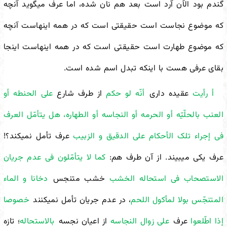
گندم بود الآن آرد است بعد هم نان شده، اما عرف می
گوید آنچه
که موضوع نجاست است حقیقتی است که در همه اینهاست آنچه
که موضوع طهارت است حقیقتی است که در همه اینهاست اینجا
بقای عرفی هست با اینکه تبدل اسم شده است.
أ رأیت
عقیده داری
أنّه لو حکم
از طرف شارع
على الحنطه أو
العنب بالحلّیّه أو الحرمه أو النجاسه أو الطهاره، هل یتأمّل العرف
فی إجراء تلک الأحکام على الدقیق و الزبیب
عرف تأمل نمی
کند؟!
عرف یکی می
بیند. از آن طرف هم:
کما لا یتأمّلون فی عدم جریان
الاستصحاب فی استحاله الخشب
خشب متنجس
دخانا و الماء
المتنجّس بولا لمأکول اللحم
، در عدم جریان تأمل نمی
کنند
خصوصا
إذا اطّلعوا
عرف
على زوال النجاسه
از اعیان نجسه
بالاستحاله
؛ تازه