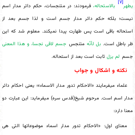
[۷]
یطهر
بالاستحاله،
فرمودند: در متنجسات، حکم دائر مدار اسم
نیست؛ بلکه حکم دائر مدار جسم است و لذا جسم بعد از
استحاله باقی است پس طهارت پیدا نمی
کند. معلوم شد که این
ظر باطل است.
بل لأنّه
متنجس
جسم لاقى نجسا، و هذا المعنى
جسم
لم یزل
ثابت است بعد از استحاله.
نکته و اشکال و جواب
علماء می
فرمایند «الاحکام تدور مدار الاسماء»؛ یعنی احکام دائر
مدار اسم است. مرحوم شیخ(قدس سره) می
فرماید: این عبارت دو
معنا دارد:
معنای اول:
«الاحکام تدور مدار اسماء موضوعاتها التی هی