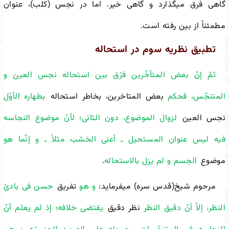
گاهی فرق می
گذارد و گاهی خیر. اما در نجس (کلب)، عنوان
مطمئناً از بین رفته است.
تطبیق نظریه سوم در استحاله
ثمّ إنّ بعض المتأخّرین فرّق بین استحاله نجس العین و
المتنجّس، فحکم
بعض المتاخرین، بخاطر استحاله
بطهاره الأوّل
نجس العین
لزوال الموضوع، دون الثانی؛ لأنّ موضوع النجاسه
فیه لیس عنوان المستحیل ـ أعنی الخشب مثلاً ـ و إنّما هو
موضوع
الجسم و لم یزل بالاستحاله
.
مرحوم شیخ(قدس سره) می
فرماید:
و هو
تفریق
حسن فی بادئ
النظر، إلاّ أنّ دقیق النظر
نظر دقیق
یقتضی خلافه؛ إذ لم یعلم أنّ