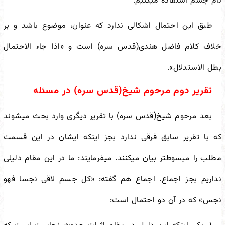
نام جسم استفاده می
کنیم.
طبق این احتمال اشکالی ندارد که عنوان، موضوع باشد و بر
خلاف کلام فاضل هندی(قدس سره) است و «اذا جاء الاحتمال
بطل الاستدلال».
تقریر دوم مرحوم شیخ(قدس سره) در مسئله
بعد مرحوم شیخ(قدس سره) با تقریر دیگری وارد بحث می
شوند
که با تقریر سابق فرقی ندارد بجز اینکه ایشان در این قسمت
مطلب را مبسوط
تر بیان می
کنند. می
فرمایند: ما در این مقام دلیلی
نداریم بجز اجماع. اجماع هم گفته: «کل جسم لاقی نجسا فهو
نجس» که در آن دو احتمال است: