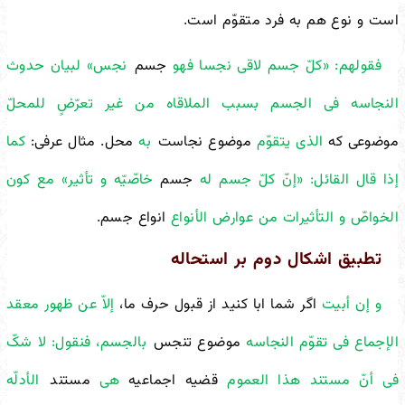
است و نوع هم به فرد متقوّم است.
فقولهم: «کلّ جسم لاقى نجسا فهو
جسم
نجس» لبیان حدوث
النجاسه فی الجسم بسبب الملاقاه من غیر تعرّضٍ للمحلّ
موضوعی که
الذی یتقوّم
موضوع نجاست
به
محل. مثال عرفی:
کما
إذا قال القائل: «إنّ کلّ جسم له
جسم
خاصّیّه و تأثیر» مع کون
الخواصّ و التأثیرات من عوارض الأنواع
انواع جسم.
تطبیق اشکال دوم بر استحاله
و إن أبیت
اگر شما ابا کنید از قبول حرف ما،
إلاّ عن ظهور معقد
الإجماع فی تقوّم النجاسه
موضوع تنجس
بالجسم، فنقول: لا شکّ
فی أنّ مستند هذا العموم
قضیه اجماعیه
هی
مستند
الأدلّه