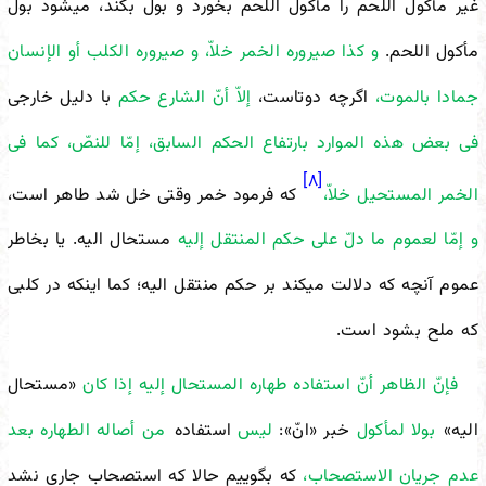
غیر مأکول اللحم را مأکول اللحم بخورد و بول بکند، می
شود بول
مأکول اللحم.
و کذا صیروره الخمر خلاّ، و صیروره الکلب أو الإنسان
جمادا بالموت،
اگرچه دوتاست،
إلاّ أنّ الشارع حکم
با دلیل خارجی
فی بعض هذه الموارد بارتفاع الحکم السابق، إمّا للنصّ، کما فی
[۸]
الخمر المستحیل خلاّ،
که فرمود خمر وقتی خل شد طاهر است،
و إمّا لعموم ما دلّ على حکم المنتقل إلیه
مستحال الیه. یا بخاطر
عموم آنچه که دلالت می
کند بر حکم منتقل الیه؛ کما اینکه در کلبی
که ملح بشود است.
فإنّ الظاهر أنّ استفاده طهاره المستحال إلیه إذا کان
«مستحال
الیه»
بولا لمأکول
خبر «انّ»:
لیس
استفاده
من أصاله الطهاره بعد
عدم جریان الاستصحاب،
که بگوییم حالا که استصحاب جاری نشد