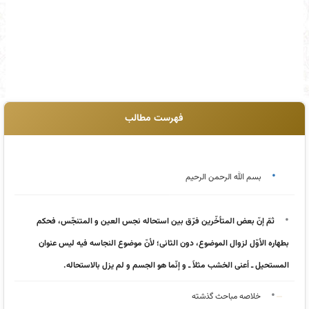
فهرست مطالب
بسم الله الرحمن الرحیم
ثمّ إنّ بعض المتأخّرین فرّق بین استحاله نجس العین و المتنجّس، فحکم
بطهاره الأوّل لزوال الموضوع، دون الثانی؛ لأنّ موضوع النجاسه فیه لیس عنوان
المستحیل ـ أعنی الخشب مثلاً ـ و إنّما هو الجسم و لم یزل بالاستحاله.
خلاصه مباحث گذشته