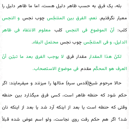
بله، یک فرق به حسب ظاهر دلیل هست، اما ما ظاهر دلیل را
معیار نگرفتیم.
نعم، الفرق بین المتنجّس
چوب نجس
و النجس
کلب:
أنّ الموضوع فی النجس
کلب
معلوم الانتفاء فی ظاهر
الدلیل، و فی المتنجّس
چوب نجس
محتمل البقاء
.
لکنّ هذا المقدار
مقدار فرق
لا یوجب الفرق بعد ما تبیّن أنّ
العرف هو المحکّم
مقدم
فی موضوع الاستصحاب.
حالا مرحوم شیخ(قدس سره) مثال
ها را می
زنند و می
فرمایند: اگر
حکم شود که حنطه طاهر است، کسی فرق می
گذارد بین حنطه
وقتی که حنطه است یا بعد از اینکه آرد شد یا بعد از اینکه نان
شد؟ اگر هم حکم رفت روی نجاست، ولو اسم عوض شده قبلاً