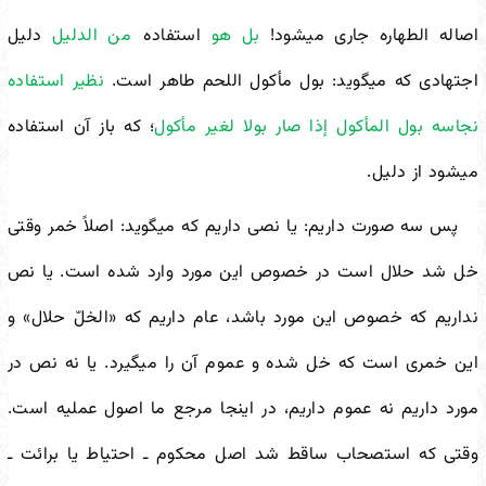
اصاله الطهاره جاری می
شود!
بل هو
استفاده
من الدلیل
دلیل
اجتهادی که می
گوید: بول مأکول اللحم طاهر است.
نظیر استفاده
نجاسه بول المأکول إذا صار بولا لغیر مأکول
؛ که باز آن استفاده
می
شود از دلیل.
پس سه صورت داریم: یا نصی داریم که می
گوید: اصلاً خمر وقتی
خل شد حلال است در خصوص این مورد وارد شده است. یا نص
نداریم که خصوص این مورد باشد، عام داریم که «الخلّ حلال» و
این خمری است که خل شده و عموم آن را می
گیرد. یا نه نص در
مورد داریم نه عموم داریم، در اینجا مرجع ما اصول عملیه است.
وقتی که استصحاب ساقط شد اصل محکوم ـ احتیاط یا برائت ـ