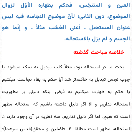
العین و المتنجّس، فحکم بطهاره الأوّل لزوال
الموضوع، دون الثانی؛ لأنّ موضوع النجاسه فیه لیس
عنوان المستحیل ـ أعنی الخشب مثلاً ـ و إنّما هو
الجسم و لم یزل بالاستحاله.
خلاصه مباحث گذشته
بحث ما در استحاله بود، مثلاً کلب تبدیل به نمک می
شود یا
چوب نجس تبدیل به خاکستر شد آیا حکم به بقاء نجاست می
کنیم
یا حکم به طهارت می
کنیم به فرض اینکه دلیلی بر مطهریت
استحاله نداریم و الا اگر دلیل داشته باشیم که استحاله مطهر
است که هیچ. اما اگر دلیل نداریم، سه نظریه در آن وجود دارد: ۱ـ
استحاله، مطهر است مطلقا؛ ۲ـ فاضلین و محقق(قدس سرهما):