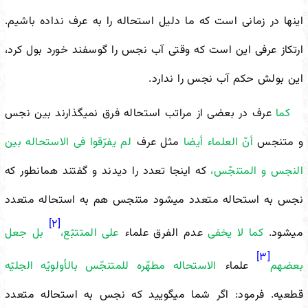
اینها در زمانی است که ما دلیل استحاله را به عرف نداده باشیم.
ارتکاز عرفی این است که وقتی آب نجس را گوسفند خورد بول کرد،
این بولش حکم آب نجس را ندارد.
کما
عرف در بعضی از مراتب استحاله فرق نمی
گذارند بین نجس
و متنجس
أنّ العلماء أیضا
مثل عرف
لم یفرّقوا فی الاستحاله بین
النجس و المتنجّس،
که اینجا تعدد را دیدند و گفتند همان
طور که
نجس به استحاله متعدد می
شود متنجس هم به استحاله متعدد
[۲]
می
شود.
کما لا یخفى
عدم الفرق علماء
على المتتبّع،
بل جعل
[۳]
بعضهم
علماء
الاستحاله مطهّره للمتنجّس بالأولویّه الجلیّه
قطعیه. فرمود: اگر شما می
گویید که نجس به استحاله متعدد