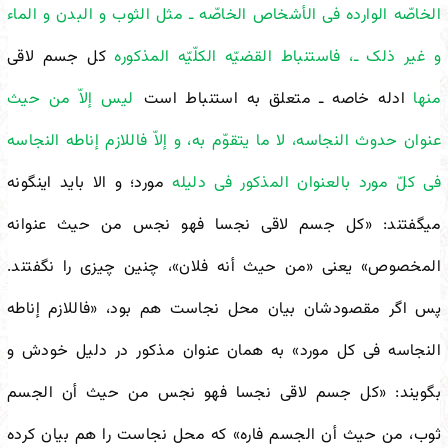
الخاصّه الوارده فی الأشخاص الخاصّه ـ مثل الثوب و البدن و الماء
و غیر ذلک ـ، فاستنباط القضیّه الکلّیّه المذکوره
کل جسم لاقی
منها
ادله خاصه ـ متعلق به استنباط است
لیس إلاّ من حیث
عنوان حدوث النجاسه، لا ما یتقوّم به، و إلاّ فاللازم إناطه النجاسه
فی کلّ مورد بالعنوان المذکور فی دلیله
مورد؛ و الا باید این
گونه
می
گفتند: «کل جسم لاقی نجسا فهو نجس من حیث عنوانه
المخصوص» یعنی «من حیث أنه فلان»، چنین چیزی را نگفتند.
پس اگر مقصودشان بیان محل نجاست هم بود، «فاللازم إناطه
النجاسه فی کل مورد» به همان عنوان مذکور در دلیل خودش و
بگویند: «کل جسم لاقی نجسا فهو نجس من حیث أن الجسم
ثوب، من حیث أن الجسم فاره» که محل نجاست را هم بیان کرده