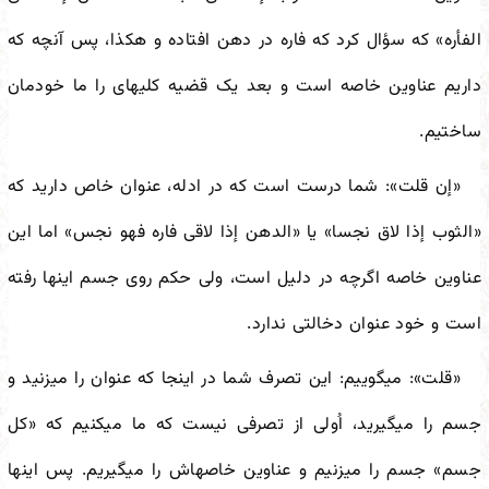
الفأره» که سؤال کرد که فاره در دهن افتاده و هکذا، پس آنچه که
داریم عناوین خاصه است و بعد یک قضیه کلیه
ای را ما خودمان
ساختیم.
«إن قلت»: شما درست است که در ادله، عنوان خاص دارید که
«الثوب إذا لاق نجسا» یا «الدهن إذا لاقی فاره فهو نجس» اما این
عناوین خاصه اگرچه در دلیل است، ولی حکم روی جسم اینها رفته
است و خود عنوان دخالتی ندارد.
«قلت»: می
گوییم: این تصرف شما در اینجا که عنوان را می
زنید و
جسم را می
گیرید، اُولی از تصرفی نیست که ما می
کنیم که «کل
جسم» جسم را می
زنیم و عناوین خاصه
اش را می
گیریم. پس اینها