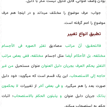
بودن وصف عنوانی، قابل عدول نیست مگر با دلیل.
جواب:
عرف موضوع را مختلف می
داند و در اینجا هم عرف
موضوع را اعم گرفته است.
تطبیق انواع تغییر
فالتحقیق: أنّ مراتب
مصادیق
تغیّر الصوره فی الأجسام
مختلفه، بل الأحکام أیضا
مثل اجسام
مختلفه، ففی بعض مراتب
التغیّر یحکم العرف بجریان دلیل العنوان
عنوان مستحیل
من غیر
حاجه إلى الاستصحاب،
این یک قسم است که می
گوید: خود دلیل
صورت بعد را هم می
گیرد.
و فی بعض آخر
از تغییرات
لا یحکمون
بذلک
جریان دلیل عنوان
و یثبتون الحکمَ بالاستصحاب
؛ اثبات
حکم به استصحاب می
کند.