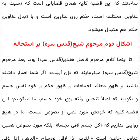
ساختند که این قضیه کلیه همان قضایایی است که نسبت به
عناوین مختلفه است، حکم روی عناوین است و با تبدل عناوین
حکم هم متبدل می
شود.
اشکال دوم مرحوم شیخ(قدس سره) بر استحاله
تا اینجا کلام مرحوم فاضل هندی(قدس سره) بود. بعد مرحوم
شیخ(قدس سره) می
فرمایند که «إن أبیت»: اگر شما اصرار داشته
باشید بر ظهور معاقد اجماعات بر ظهور حکم بر خود نفس جسم
و بگویید که اصلاً تنجس رفته روی خود جسم، ما می
گوییم: این
قضیه کلیه که خودش مورد نصی از نصوص نیست، ما در هیچ
روایتی نداریم که «کل جسم لاقی نجسا»، بلکه مورد نصوص همین
عناوین خاصه است «الثوب إذا لاقی نجسا»، «الدهن إذا لاقی