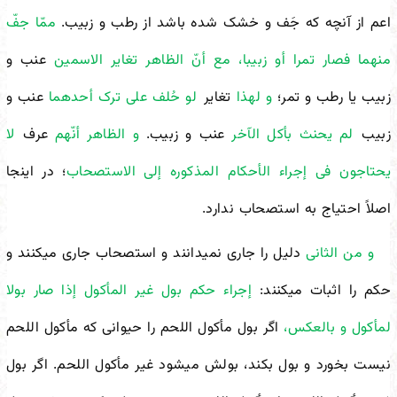
اعم از آنچه که جَف و خشک شده باشد از رطب و زبیب.
ممّا جفّ
منهما فصار تمرا أو زبیبا، مع أنّ الظاهر تغایر الاسمین
عنب و
زبیب یا رطب و تمر؛
و لهذا
تغایر
لو حُلف على ترک أحدهما
عنب و
زبیب
لم یحنث بأکل الآخر
عنب و زبیب.
و الظاهر أنّهم
عرف
لا
یحتاجون فی إجراء الأحکام المذکوره إلى الاستصحاب
؛ در اینجا
اصلاً احتیاج به استصحاب ندارد.
و من الثانی
دلیل را جاری نمی
دانند و استصحاب جاری می
کنند و
حکم را اثبات می
کنند:
إجراء حکم بول غیر المأکول إذا صار بولا
لمأکول و بالعکس،
اگر بول مأکول اللحم را حیوانی که مأکول اللحم
نیست بخورد و بول بکند، بولش می
شود غیر مأکول اللحم. اگر بول