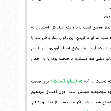
ادت
ا نماز صحیح است یا نه؟ یک استدلال، استدلال به
 نمی
دانم آیا با آوردنِ این رکوع، نماز باطل شد یا
ملی که آوردی ولو رکوع اضافه آوردی، این را هم
جاب مضی هم مستلزم با صحت بود؛ یا به اجماع
که تمسک به آیه
﴿لا تُبْطِلُوا أَعْمالَکُمْ﴾
برای صحت
بهه موضوعیه خودش است، چون احتمال می
دهیم
نقطع شده باشد. اگر من دست از نماز برداشتم،