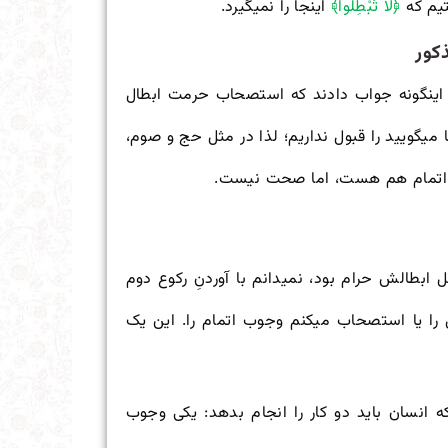
تیم که
﴿لا تُبْطِلُوا﴾
اینجا را نمی
گیرد.
کور
ین
گونه جواب دادند که استصحاب حرمت ابطال
 می
گویید را قبول نداریم؛ لذا در مثل حج و صوم،
 اتمام هم هست، اما صحت نیست.
دانم با آوردنِ رکوع دوم
را یا استصحاب می
کنم وجوب اتمام را. این یک
که انسان باید دو کار را انجام بدهد: یکی وجوب