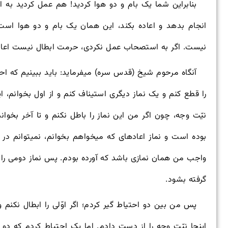
بنابراین شما یک بام و دو هوا کردید! هم عمل کردید به
انجام بدهد و اعاده بکند، این همان یک بام و دو هوا است
نیست. اگر به استصحاب عمل نکردی، حرمت ابطال نیست اعاد
آن
گاه مرحوم شیخ (قدس سره) می
فرماید: باید ببینیم که ا
را قطع کنم و یک نماز دیگری استیناف کنم و از اول بخوانم،
نیّت وجه، چون اگر من این نماز را باطل نکنم و تا آخر بخوان
بوده است و نماز اعاده
ای که می
خواهم بخوانم، نمی
توانم در 
واجب من همان نمازی باشد که آورده بودم. پس نماز دومی را ب
گرفته بشود.
پس من بین دو احتیاط گیر کردم؛ اگر اوّلی را ابطال نکنم 
اینجا نیّت وجه را از دست دادم. اما یک احتیاط کردم که دو تا