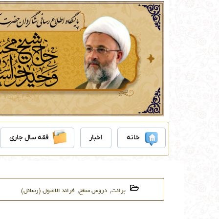
رش
ه
حتوا
خانه
اخبار
فقه سال جاری
,
,
برائت
دروس سطح
فرائد الاصول (رسائل)