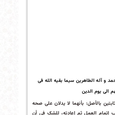
مد و آله الطاهرین سیما بقیه الله فی
م الی یوم الدین
بتین بالأصل: بأنهما لا یدلان على صحه
ب إتمام العمل ثم إعادته، للشک فی أن