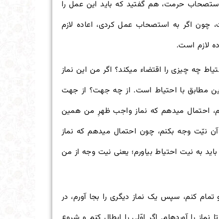
 استصحاب حرمت، هم گفتید که باید این عمل را
، چون اگر به استصحاب عمل کردی، اعاده لازم
ه لازم است.
حتیاط چه چیزی را اقتضاء می
کند؟ اگر من این نماز
 این مطابق با احتیاط است. از چه جهت؟ از جهت
م، احتمال می
دهم که نماز واجب ظهرِ من همین
آن نیّت وجه بکنم، چون احتمال می
دهم که نماز
اید به نیت احتیاط بیاورم؛ یعنی نیت وجه از من
و تمام کنم، سپس یک نماز دیگری را بجا آورم، در
 نماز را آورده
ام. اگر اوّلی را ابطال کنم و شروع