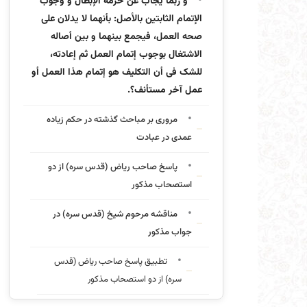
و ربما یجاب عن حرمه الإبطال و وجوب
الإتمام الثابتین بالأصل: بأنهما لا یدلان على
صحه العمل، فیجمع بینهما و بین أصاله
الاشتغال بوجوب إتمام العمل ثم إعادته،
للشک فی أن التکلیف هو إتمام هذا العمل أو
عمل آخر مستأنف؟.
مروری بر مباحث گذشته در حکم زیاده
عمدی در عبادت
پاسخ صاحب ریاض (قدس سره) از دو
استصحاب مذکور
مناقشه مرحوم شیخ (قدس سره) در
جواب مذکور
تطبیق پاسخ صاحب ریاض (قدس
سره) از دو استصحاب مذکور