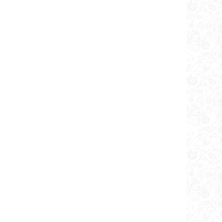
تطبیق مناقشه مرحوم شیخ (قدس
سره) در جواب مذکور
دلیل خاص بر مبطل بودن زیاده عمدی در
بعضی از عبادات
مسأله سوم از تنبیه اوّل: زیاد کردن
سهوى جزء
حکم زیادت یک جزء از روى سهو
مطلب اول:
مطلب دوم:
وجود قاعده ثانویّه برخلاف قاعده
اولیه فوق
مطلب سوم: