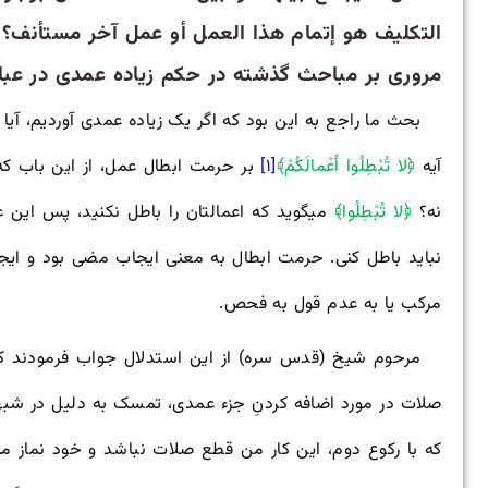
التکلیف هو إتمام هذا العمل أو عمل آخر مستأنف؟.
مروری بر مباحث گذشته در حکم زیاده عمدی در عب
بحث ما راجع به این بود که اگر یک زیاده عمدی آوردیم، آی
آیه
﴿لا تُبْطِلُوا أَعْمالَکُمْ﴾
[۱]
بر حرمت ابطال عمل، از این باب که
نه؟
﴿لا تُبْطِلُوا﴾
می
گوید که اعمالتان را باطل نکنید، پس این ع
نباید باطل کنی. حرمت ابطال به معنی ایجاب مضی بود و ای
مرکب یا به عدم قول به فحص.
مرحوم شیخ (قدس سره) از این استدلال جواب فرمودند 
صلات در مورد اضافه کردنِ جزء عمدی، تمسک به دلیل در ش
که با رکوع دوم، این کار من قطع صلات نباشد و خود نماز م