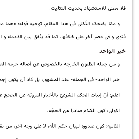
فلا معنى للاستشهاد بحدیث التثلیث.
و ممّا یضحک الثّکلى فی هذا المقام، توجیه قوله: «هما م
فتوى و فی عصر آخر على خلافها، کما قد یتّفق بین القدماء و المت
خبر الواحد
و من جمله الظنون الخارجه بالخصوص عن أصاله حرمه العم
خبر الواحد- فی الجمله- عند المشهور، بل کاد أن یکون إجما
اعلم: أنّ إثبات الحکم الشرعیّ بالأخبار المرویّه عن الحجج 
الاولى: کون الکلام صادرا عن الحجّه.
الثانیه: کون صدوره لبیان حکم اللّه، لا على وجه آخر، من تقیّ