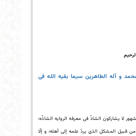
لرحیم
حمد و آله الطاهرین سیما بقیه الله فی
ر لا یشارکون‌ الشاذّ فی معرفه الروایه الشاذّه؛
من قبیل المشکل الذی یردّ علمه إلى أهله؛ و إلّا