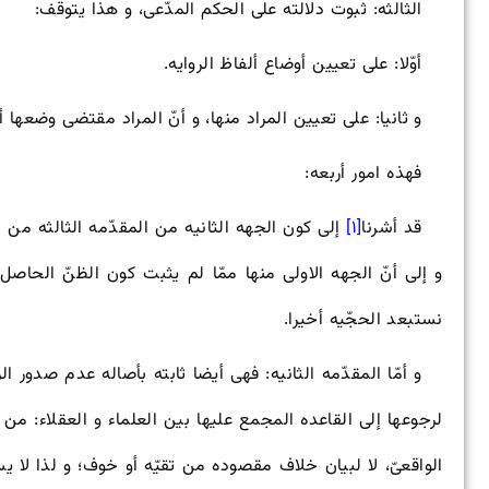
الثالثه: ثبوت دلالته‌ على الحکم المدّعى، و هذا یتوقّف:
أوّلا: على تعیین أوضاع ألفاظ الروایه.
و ثانیا: على تعیین المراد منها، و أنّ المراد مقتضى وضعها أو
فهذه امور أربعه:
قد أشرنا
[۱]
إلى کون الجهه الثانیه من المقدّمه الثالثه من ال
و إلى أنّ الجهه الاولى منها ممّا لم یثبت کون الظنّ الحاصل
نستبعد الحجّیه أخیرا.
و أمّا المقدّمه الثانیه: فهی أیضا ثابته بأصاله عدم صدور ال
لرجوعها إلى القاعده المجمع علیها بین العلماء و العقلاء: من
الواقعیّ، لا لبیان خلاف مقصوده من تقیّه أو خوف؛ و لذا لا ی