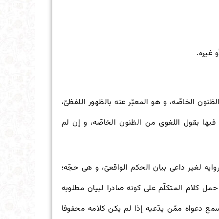
 غیره.
ظنون الخاصّه، و هو المعبّر عنه بالظهور اللفظیّ،
 فیها بقول اللغوی من الظنون الخاصّه، و إن لم
روایه لغیر داعی بیان الحکم الواقعیّ، و هی حجّه؛
 حمل کلام المتکلّم على کونه صادرا لبیان مطلوبه
سمع دعواه ممّن یدّعیه إذا لم یکن کلامه محفوفا