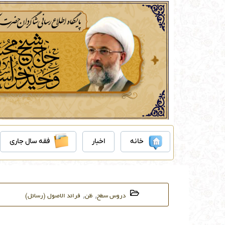
رش
ه
حتوا
خانه
اخبار
فقه سال جاری
,
,
دروس سطح
ظن
فرائد الاصول (رسائل)