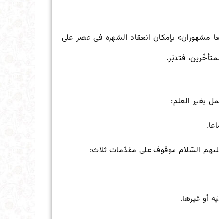
عا مشهوران» بإمکان انعقاد الشهره فی عصر على
أخّرین، فتدبّر.
ل بغیر العلم:
عا.
علیهم السّلام‌ موقوف على مقدّمات ثلاث:
ه أو غیرها.