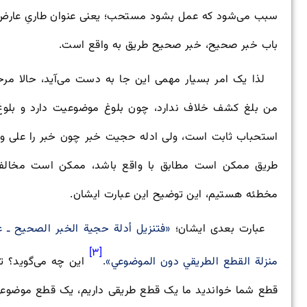
سبب می‌شود که عمل بشود مستحب؛ یعنی عنوان طاریِ عارض 
باب خبر صحیح، خبر صحیح طریق به واقع است.
لذا یک امر بسیار مهمی این جا به دست می‌آید، حالا مر
من بلغ کشف خلاف ندارد، چون بلوغ موضوعیت دارد و بلوغ 
استحباب ثابت است، ولی ادله حجیت خبر چون خبر را علی وجه
طریق ممکن است مطابق با واقع باشد، ممکن است مخالف ب
مخطئه هستیم، این توضیح این عبارت ایشان.
عبارت بعدی ایشان؛
«فتنزيل أدلة حجية الخبر الصحيح ـ عل
[۳]
منزلة القطع الطريقي دون الموضوعي»
.
این چه می‌گوید؟ ت
قطع شما خواندید ما یک قطع طریقی داریم، یک قطع موضوعی 