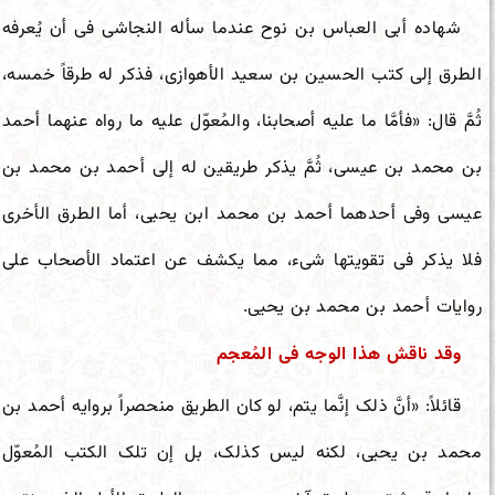
شهاده أبی العباس بن نوح عندما سأله النجاشی فی أن یُعرفه
الطرق إلى کتب الحسین بن سعید الأهوازی، فذکر له طرقاً خمسه،
ثُمَّ قال: «فأمَّا ما علیه أصحابنا، والمُعوّل علیه ما رواه عنهما أحمد
بن محمد بن عیسى، ثُمَّ یذکر طریقین له إلى أحمد بن محمد بن
عیسى وفی أحدهما أحمد بن محمد ابن یحیى، أما الطرق الأخرى
فلا یذکر فى تقویتها شیء، مما یکشف عن اعتماد الأصحاب على
روایات أحمد بن محمد بن یحیى.
وقد ناقش هذا الوجه فی المُعجم
قائلاً: «أنَّ ذلک إنَّما یتم، لو کان الطریق منحصراً بروایه أحمد بن
محمد بن یحیى، لکنه لیس کذلک، بل إن تلک الکتب المُعوّل