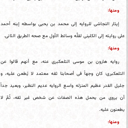
ومنها:
إیثار النجاشی للروایه إلى محمد بن یحیى بواسطه إبنه أحمد
على روایته إلى الکلینی لقلَّه وسائط الأول مع صحه الطریق الثانی.
ومنها:
روایه هارون بن موسى التلعکبری عنه، مع أنهم قالوا عن
التلعکبری: کان وجهاً فی أصحابنا ثقه معتمد لا یُطعن علیه، و
جلیل القدر عظیم المنزله واسع الروایه عدیم النظیر، وبعید جداً
أن یروی من یحمل هذه الصفات عن شخص غیر ثقه، ثُمَّ لا
یطعنون علیه.
ومنها: