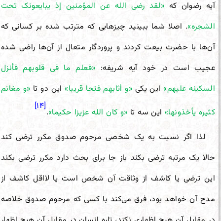
آیه رضوان که
«لقد رضی الله عن المؤمنین إذ یبایعونک تحت
الشجره»
. اصلا شما ببینید چیز‌هایی که مترتب شده بر کسانی که
آن‌ها با حضرت بیعت کردند و پروردگار متعال از آن‌ها راضی شده
عجیب است در خود آیه شریفه:
«فعلم ما فی قلوبهم فأنزل
السکینه علیهم»
این یکی
«و أثابهم فتحا قریبا»
این دو تا
«و مغانم
[۱۴]
کثیره یأخذونها»
این سه تا
«و کان الله عزیزا حکیما»
.
لذا اگر نسبت به یک شخصی مرحوم صدوق مکرر ترضی کند
حالا یک مرتبه ترضی بکند باز جا برای بحث دارد مکرر ترضی بکند
این ترضی یا کاشف از وثاقت آن شخص است یا لااقل کاشف از
مدح آن خواهد بود، فرق می‌کند با کسی که مرحوم صدوق خلاصه
در مقابل آن هیچ اظهاری نکند، تاره انسان در مقابل آن هیچ اظهار