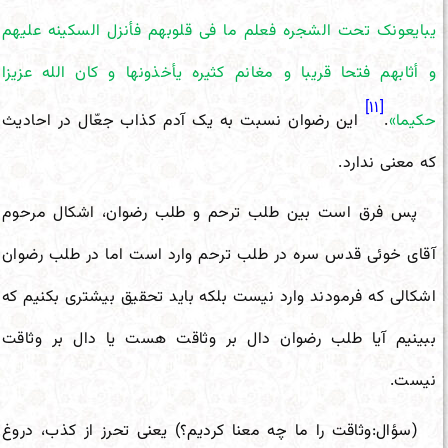
یبایعونک تحت الشجره فعلم ما فی‌ قلوبهم فأنزل السکینه علیهم
و أثابهم فتحا قریبا و مغانم کثیره یأخذونها و کان الله عزیزا
[۱۱]
حکیما»
.
این رضوان نسبت به یک آدم کذاب جعّال در احادیث
که معنی ندارد.
پس فرق است بین طلب ترحم و طلب رضوان، اشکال مرحوم
آقای خوئی قدس سره در طلب ترحم وارد است اما در طلب رضوان
اشکالی که فرمودند وارد نیست بلکه باید تحقیق بیشتری بکنیم که
ببینیم آیا طلب رضوان دال بر وثاقت هست یا دال بر وثاقت
نیست.
(سؤال:وثاقت را ما چه معنا کردیم؟) یعنی تحرز از کذب، دروغ