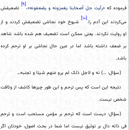
[۹]
فرموده که
«رأیت جل أصحابنا یغمزونه و یضعفونه»
،
تضعیفش
[۱۰]
می‌کردند این آدم را.
شیوخ خود نجاشی تضعیفش کردند و از
او روایت نکردند. یعنی ممکن است تضعیف هم شده باشد شاهد
بر ضعف داشته باشد اما در عین حال نجاشی بر او ترحم کرده
باشد.
(سؤال: …) نه و لاجل ذلک لم یرو عنهم شیئا و تجنبه.ـ
نتیجه این است که پس ترحم و این طور چیزها کاشف از وثاقت
شخص نیست.
(سؤال: درست است که ترحم بر مؤمن مستحب است و ترحم
فی ذاته دال بر توثیق نیست اما شما در بحث اصول، خودتان اگر