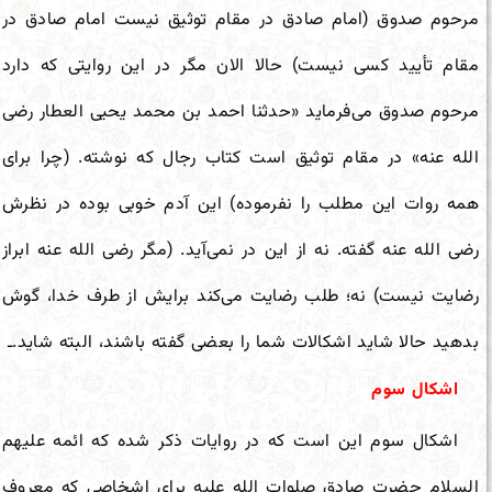
مرحوم صدوق (امام صادق در مقام توثیق نیست امام صادق در
مقام تأیید کسی نیست) حالا الان مگر در این روایتی که دارد
مرحوم صدوق می‌فرماید «حدثنا احمد بن محمد یحیی العطار رضی
الله عنه» در مقام توثیق است کتاب رجال که نوشته. (چرا برای
همه روات این مطلب را نفرموده) این آدم خوبی بوده در نظرش
رضی الله عنه گفته. نه از این در نمی‌آید. (مگر رضی الله عنه ابراز
رضایت نیست) نه؛ طلب رضایت می‌کند برایش از طرف خدا، گوش
بدهید حالا شاید اشکالات شما را بعضی گفته باشند، البته شاید.ـ
اشکال سوم
اشکال سوم این است که در روایات ذکر شده که ائمه علیهم
السلام حضرت صادق صلوات الله علیه برای اشخاصی که معروف