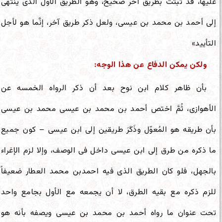
علیها، قد ثبتت بطریق آخر صحیح، وهو الطریق الأول الذی ینتهی
إلى أحمد بن محمد بن عیسى، ولعل ذکر طریق آخر، إنَّما هو لأجل
التأیید»
ولکن یمکن الدفاع عن هذا الوجه:
بأن ظاهر کلام ابن نوح بعد أن ذکر الرواه الخمسه عن
الأهوازی، ثُمَّ اختص أحمد بن محمد بن عیسى محمد بن عیسى
بأن طریقه هو المُعوّل وذَکَرَ طریقین إلى ابن عیسى – کون جمیع
ما ذکره من طرق إلى ابن عیسى داخل فی الوصف، وإلا لزم الإغراء
بالجهل، فلو کان الطریق الذی فیه احمدبن محمد العطار ضعیفاً
للزم ذکره مع بقیه الطرق، لا أن یجمعه مع الأول بجامع واحد
تحت عنوان ما رواه أحمد بن محمد بن عیسى ویصفه بأنه هو