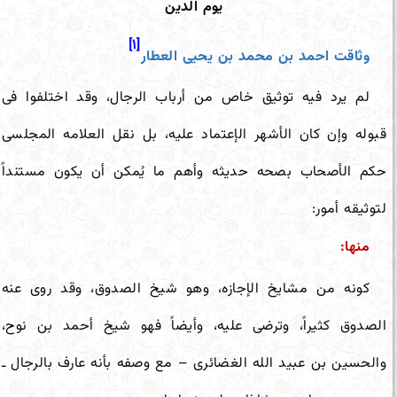
یوم الدین
[۱]
وثاقت احمد بن محمد بن یحیی العطار
لم یرد فیه توثیق خاص من أرباب الرجال، وقد اختلفوا فی
قبوله وإن کان الأشهر الإعتماد علیه، بل نقل العلامه المجلسى
حکم الأصحاب بصحه حدیثه وأهم ما یُمکن أن یکون مستنداً
لتوثیقه أمور:
منها:
کونه من مشایخ الإجازه، وهو شیخ الصدوق، وقد روى عنه
الصدوق کثیراً، وترضى علیه، وأیضاً فهو شیخ أحمد بن نوح،
والحسین بن عبید الله الغضائری – مع وصفه بأنه عارف بالرجال ـ