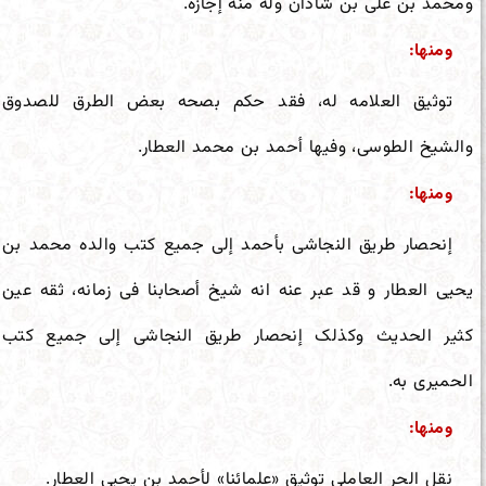
ومحمد بن علی بن شاذان وله منه إجازه.
ومنها:
توثیق العلامه له، فقد حکم بصحه بعض الطرق للصدوق
والشیخ الطوسی، وفیها أحمد بن محمد العطار.
ومنها:
إنحصار طریق النجاشی بأحمد إلى جمیع کتب والده محمد بن
یحیی العطار و قد عبر عنه انه شیخ أصحابنا فی زمانه، ثقه عین
کثیر الحدیث وکذلک إنحصار طریق النجاشی إلى جمیع کتب
الحمیری به.
ومنها:
نقل الحر العاملی توثیق «علمائنا» لأحمد بن یحیى العطار.