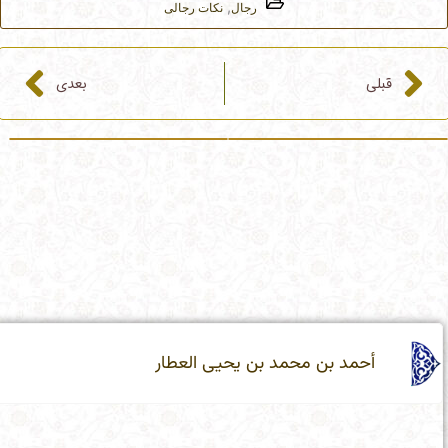
,
رجال
نکات رجالی
قبلی
بعد
قبلی
بعدی
أحمد بن محمد بن یحیى العطار