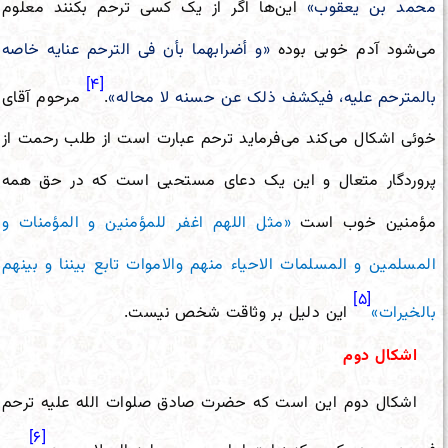
محمد بن یعقوب»
این‌ها اگر از یک کسی ترحم بکنند معلوم
می‌شود آدم خوبی بوده
«و أضرابهما بأن فی الترحم عنایه خاصه
[۴]
بالمترحم علیه، فیکشف ذلک عن حسنه لا محاله»
.
مرحوم آقای
خوئی اشکال می‌کند می‌فرماید ترحم عبارت است از طلب رحمت از
پروردگار متعال و این یک دعای مستحبی است که در حق همه
مؤمنین خوب است
«مثل اللهم اغفر للمؤمنین و المؤمنات و
المسلمین و المسلمات الاحیاء منهم والاموات تابع بیننا و بینهم
[۵]
بالخیرات»
این دلیل بر وثاقت شخص نیست.
اشکال دوم
اشکال دوم این است که حضرت صادق صلوات الله علیه ترحم
[۶]