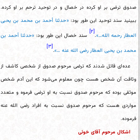
صدوق ترضی بر او کرده در خصال و در توحید ترحم بر او کرده.
ببینید سند توحید این طور بود:
«حدثنا أحمد بن محمد بن یحیى
[۲]
العطار رحمه الله…»
.
سند خصال این طور بود:
«حدثنا أحمد بن
[۳]
محمد بن یحیى العطار رضی الله عنه …»
.
عده‌ای قائل شدند که ترضی مرحوم صدوق از شخصی کاشف از
وثاقت آن شخص هست چون معلوم می‌شود که این آدم شخص
موثقی بوده که مرحوم صدوق نسبت به او ترضی فرموه و متعدد
مواردی هست که مرحوم صدوق نسبت به افراد رضی الله عنه
فرموده.
اشکال مرحوم آقای خوئی