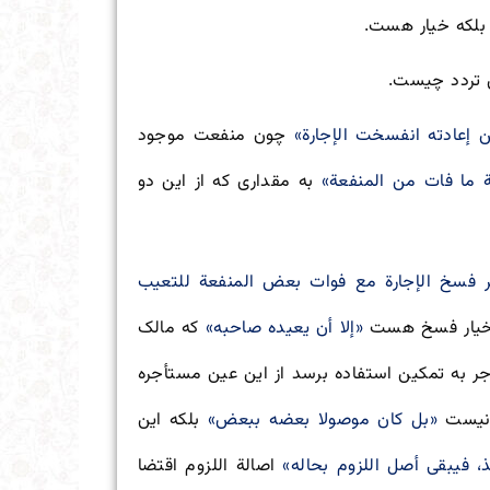
 بلکه خیار هست.
ن تردد چیست.
ن إعادته انفسخت الإجارة»
چون منفعت موجود
 ما فات من المنفعة»
به مقداری که از این دو
جر فسخ الإجارة مع فوات بعض المنفعة للتعيب
 خیار فسخ هست
«إلا أن يعيده صاحبه»
که مالک
ر به تمکین استفاده برسد از این عین مستأجره
 نیست
«بل كان موصولا بعضه ببعض»
بلکه این
، فيبقى أصل اللزوم بحاله»
اصالة اللزوم اقتضا