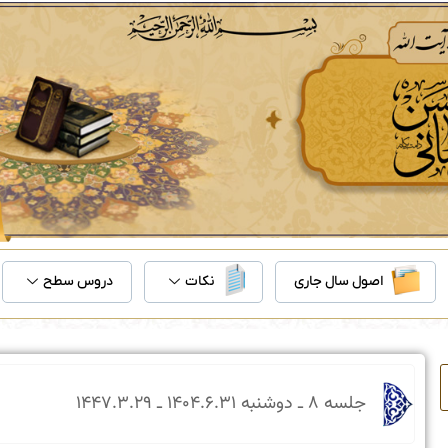
اصول سال جاری
نکات
دروس سطح
جلسه ۸ ـ دو‌شنبه ۳۱‏.۶‏.۱۴۰۴ ـ ۲۹‏.۳‏.۱۴۴۷