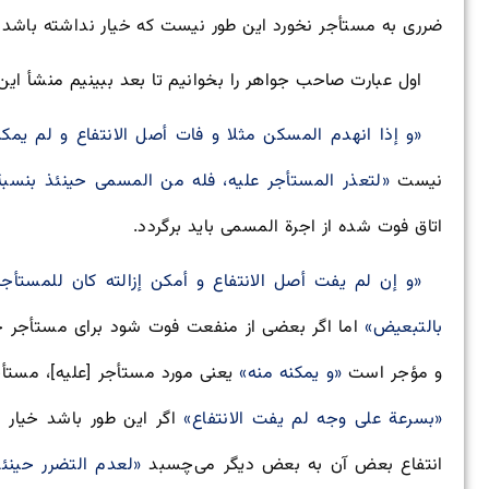
ضرری به مستأجر نخورد این طور نیست که خیار نداشته باشد
اول عبارت صاحب جواهر را بخوانیم تا بعد ببینیم منشأ ای
«و إذا انهدم المسكن مثلا و فات أصل الانتفاع و لم يمك
نیست
«لتعذر المستأجر عليه، فله من المسمى حينئذ بنسبة
اتاق فوت شده از اجرة المسمی باید برگردد.
«و إن لم يفت أصل الانتفاع و أمكن إزالته كان للمستأ
بالتبعيض»
اما اگر بعضی از منفعت فوت شود برای مستأجر
و مؤجر است
«و يمكنه منه»
یعنی مورد مستأجر [علیه]، مستأج
«بسرعة على وجه لم يفت الانتفاع»
اگر این طور باشد خیار
انتفاع بعض آن به بعض دیگر می‌چسبد
«لعدم التضرر حينئذ