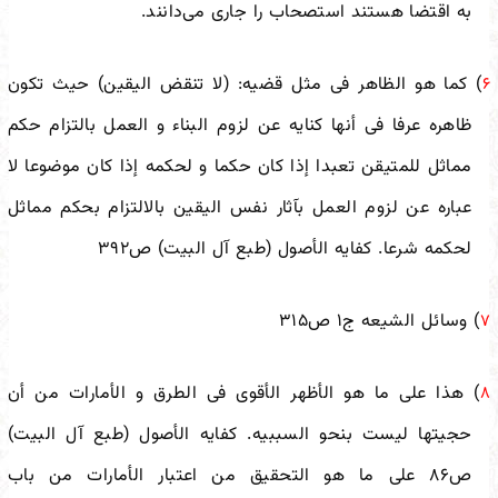
به اقتضا هستند استصحاب را جاری می‌دانند.
) کما هو الظاهر فی مثل قضیه: (لا تنقض الیقین) حیث تکون
۶
ظاهره عرفا فی أنها کنایه عن لزوم البناء و العمل بالتزام‌ حکم‌
مماثل‌ للمتیقن‌ تعبدا إذا کان حکما و لحکمه إذا کان موضوعا لا
عباره عن لزوم العمل بآثار نفس الیقین بالالتزام بحکم مماثل
لحکمه شرعا. کفایه الأصول (طبع آل البیت) ص۳۹۲
) وسائل الشیعه ج‌۱ ص۳۱۵
۷
) هذا على ما هو الأظهر الأقوى فی الطرق و الأمارات من أن
۸
حجیتها لیست‌ بنحو السببیه. کفایه الأصول (طبع آل البیت)
ص۸۶ على ما هو التحقیق من اعتبار الأمارات‌ من باب